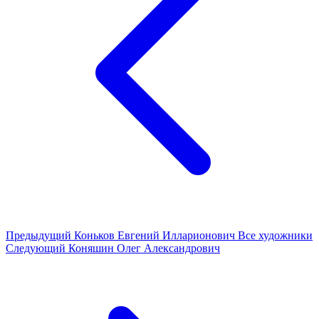
Предыдущий
Коньков Евгений Илларионович
Все художники
Следующий
Коняшин Олег Александрович