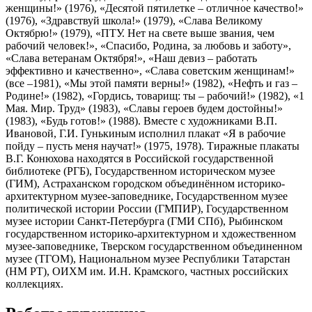
женщины!» (1976), «Десятой пятилетке – отличное качество!»
(1976), «Здравствуй школа!» (1979), «Слава Великому
Октябрю!» (1979), «ПТУ. Нет на свете выше звания, чем
рабочий человек!», «Спасибо, Родина, за любовь и заботу»,
«Слава ветеранам Октября!», «Наш девиз – работать
эффективно и качественно», «Слава советским женщинам!»
(все –1981), «Мы этой памяти верны!» (1982), «Нефть и газ –
Родине!» (1982), «Гордись, товарищ: ты – рабочий!» (1982), «1
Мая. Мир. Труд» (1983), «Славы героев будем достойны!»
(1983), «Будь готов!» (1988). Вместе с художниками В.П.
Ивановой, Г.И. Гунькиным исполнил плакат «Я в рабочие
пойду – пусть меня научат!» (1975, 1978). Тиражные плакаты
В.Г. Конюхова находятся в Российской государственной
библиотеке (РГБ), Государственном историческом музее
(ГИМ), Астраханском городском объединённом историко-
архитектурном музее-заповеднике, Государственном музее
политической истории России (ГМПИР), Государственном
музее истории Санкт-Петербурга (ГМИ СПб), Рыбинском
государственном историко-архитектурном и хдожественном
музее-заповеднике, Тверском государственном объединенном
музее (ТГОМ), Национальном музее Республики Татарстан
(НМ РТ), ОИХМ им. И.Н. Крамского, частных российских
коллекциях.