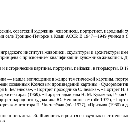
русский, советский художник, живописец, портретист, народный
коми селе Троицко-Печорск в Коми АССР. В 1947—1949 учился в 
нградского института живописи, скульптуры и архитектуры име
епринцева с присвоением квалификации художника живописи. Д
ые и исторические картины, портреты, пейзажи, натюрморты. В 
ика — нашла воплощение в жанре тематической картины, портре
еди созданных Козловым произведений картины «Судоремонтники
ря Б. Беленкова», «Портрет проходчика С. Беляка», «Портрет Н.
архитектора» (1969), «Портрет адмирала Н. М. Кулакова, Героя 
ртрет народного художника Ю. Непринцева» (обе 1972), «Портре
рет композитора П. Чистелёва» (обе 1977), «Призыв» (1980) и д
пненность деталей. Живопись строится на звучных светотеневы
ов.