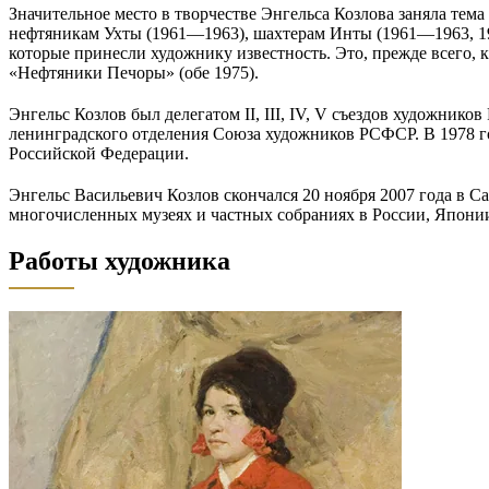
Значительное место в творчестве Энгельса Козлова заняла те
нефтяникам Ухты (1961—1963), шахтерам Инты (1961—1963, 1964
которые принесли художнику известность. Это, прежде всего, к
«Нефтяники Печоры» (обе 1975).
Энгельс Козлов был делегатом II, III, IV, V съездов художник
ленинградского отделения Союза художников РСФСР. В 1978 
Российской Федерации.
Энгельс Васильевич Козлов скончался 20 ноября 2007 года в Са
многочисленных музеях и частных собраниях в России, Япони
Работы художника