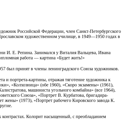
 художник Российской Федерации, член Санкт-Петербургского
Ярославском художественном училище, в 1949—1950 годах в
ни И. Е. Репина. Занимался у Виталия Вальцева, Ивана
ипломная работа — картина «Будет жить!»
1957 был принят в члены ленинградского Союза художников.
та и портрета-картины, отражая тяготение художника к
», «Колхозница» (обе 1960), «Скоро экзамены» (1961),
 Калистратова, машиниста угольного комбайна» (все 1964),
Советского Союза», «Портрет В. Курбатова, бригадира-
т жены» (1973), «Портрет рабочего Кировского завода К.
ругие.
х контрастах. Колорит насыщенный, с преобладанием