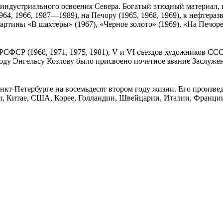
ма индустриального освоения Севера. Богатый этюдный материал
, 1966, 1987—1989), на Печору (1965, 1968, 1969), к нефтеразв
артины «В шахтеры» (1967), «Черное золото» (1969), «На Печоре
ов РСФСР (1968, 1971, 1975, 1981), V и VI съездов художников С
году Энгельсу Козлову было присвоено почетное звание Заслу
нкт-Петербурге на восемьдесят втором году жизни. Его произвед
и, Китае, США, Корее, Голландии, Швейцарии, Италии, Франци