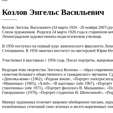
Козлов Энгельс Васильевич
Козлов Энгельс Васильевич (24 марта 1926 - 20 ноября 2007) 
Союза художников. Родился 24 марта 1926 года в старинном 
Ленинградском художественно-педагогическом училище.
В 1950 поступил на первый курс живописного факультета Лени
Степашкина. В 1956 окончил институт по мастерской Юрия Н
Участвовал в выставках с 1956 года. Писал портреты, жанров
Ведущая тема творчества Энгельса Козлова — образ современн
сюжетам большого общественного и гражданского звучания. Ср
«Девочка-коми» (1962), «Родная земля», «Портрет электрослеса
«Машенька» (1965), «Хлеб», «В шахтеры» (обе 1967), «Портрет 
станочника» (обе 1971), «Портрет филолога В. Малышева», «По
Говорушина» (1976), «Портрет студентки И. Шепелиной», «Порт
Манеру художника отличает широкое обобщенное письмо, укру
излюбленных сочетаний сине-зеленых и желто-коричневых тон