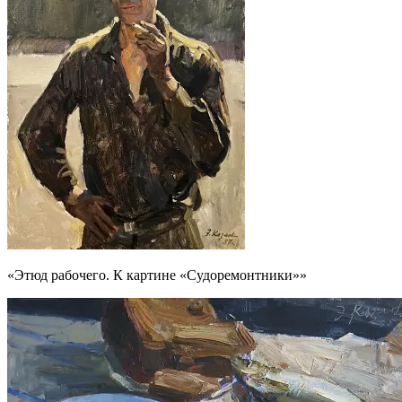
«Этюд рабочего. К картине «Судоремонтники»»