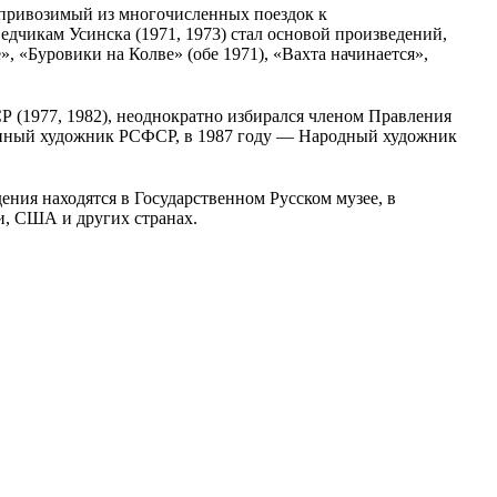
, привозимый из многочисленных поездок к
едчикам Усинска (1971, 1973) стал основой произведений,
», «Буровики на Колве» (обе 1971), «Вахта начинается»,
ССР (1977, 1982), неоднократно избирался членом Правления
женный художник РСФСР, в 1987 году — Народный художник
ения находятся в Государственном Русском музее, в
и, США и других странах.