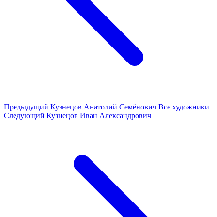
Предыдущий
Кузнецов Анатолий Семёнович
Все художники
Следующий
Кузнецов Иван Александрович