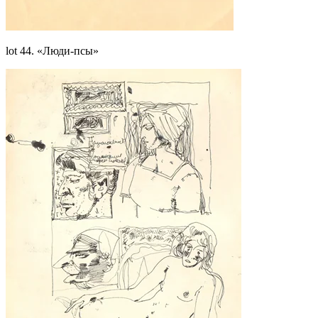
lot 44. «Люди-псы»