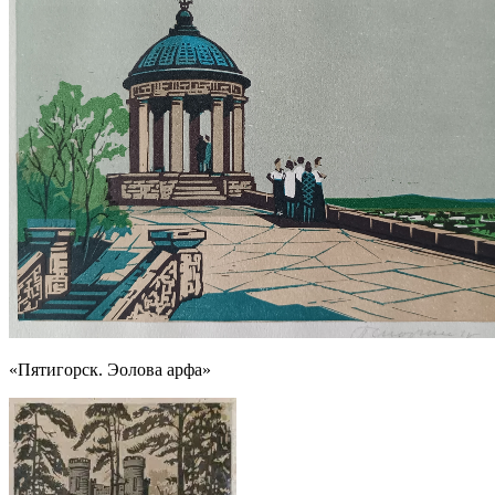
«Пятигорск. Эолова арфа»