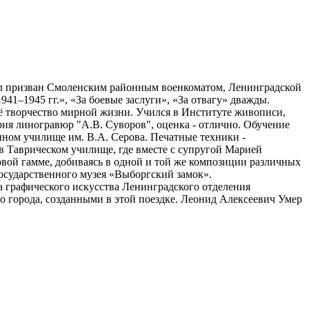
Был призван Смоленским районным военкоматом, Ленинградской
41–1945 гг.», «За боевые заслуги», «За отвагу» дважды.
оё творчество мирной жизни. Учился в Институте живописи,
рия линогравюр "А.В. Суворов", оценка - отлично. Обучение
ном училище им. В.А. Серова. Печатные техники -
в Таврическом училище, где вместе с супругой Марией
овой гамме, добиваясь в одной и той же композиции различных
осударственного музея «Выборгский замок».
 графического искусства Ленинградского отделения
о города, созданными в этой поездке. Леонид Алексеевич Умер