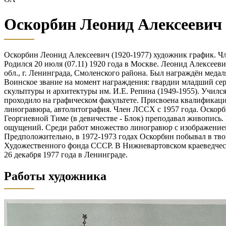
Оскорбин Леонид Алексеевич
Оскорбин Леонид Алексеевич (1920-1977) художник график. Ч
Родился 20 июля (07.11) 1920 года в Москве. Леонид Алексе
обл., г. Ленинграда, Смоленского района. Был награждён медал
Воинское звание на момент награждения: гвардии младший сер
скульптуры и архитектуры им. И.Е. Репина (1949-1955). Училс
проходило на графическом факультете. Присвоена квалификаци
линогравюра, автолитография. Член ЛССХ с 1957 года. Оскорб
Георгиевной Тиме (в девичестве - Блок) преподавал живопись.
ощущений. Среди работ множество линогравюр с изображением 
Предположительно, в 1972-1973 годах Оскорбин побывал в тво
Художественного фонда СССР. В Нижневартовском краеведческо
26 декабря 1977 года в Ленинграде.
Работы художника