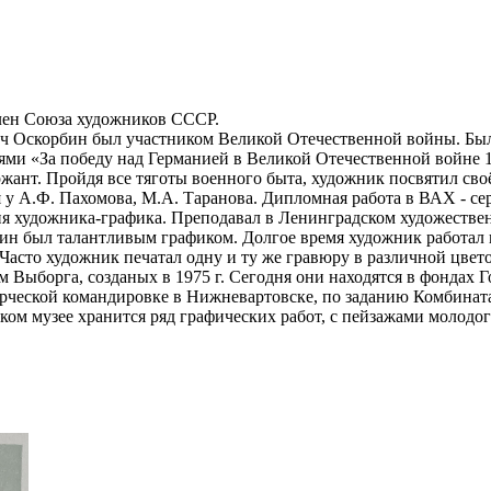
лен Союза художников СССР.
евич Оскорбин был участником Великой Отечественной войны. 
ями «За победу над Германией в Великой Отечественной войне 19
жант. Пройдя все тяготы военного быта, художник посвятил св
я у А.Ф. Пахомова, М.А. Таранова. Дипломная работа в ВАХ - се
я художника-графика. Преподавал в Ленинградском художествен
ин был талантливым графиком. Долгое время художник работал 
 Часто художник печатал одну и ту же гравюру в различной цвет
Выборга, созданых в 1975 г. Сегодня они находятся в фондах Г
рческой командировке в Нижневартовске, по заданию Комбината
м музее хранится ряд графических работ, с пейзажами молодог