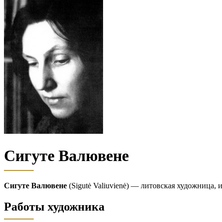
Сигуте Валювене
Сигуте Валювене
(Sigutė Valiuvienė) — литовская художница,
Работы художника