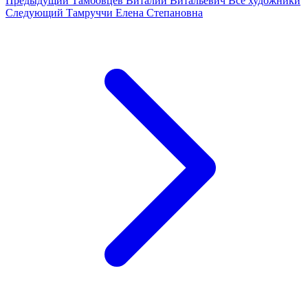
Предыдущий
Тамбовцев Виталий Витальевич
Все художники
Следующий
Тамруччи Елена Степановна