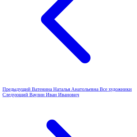
Предыдущий
Ватенина Наталья Анатольевна
Все художники
Следующий
Ваулин Иван Иванович