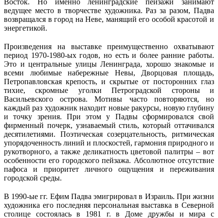
Восток. Но именно ленинградские пейзажи занимают
ведущее место в творчестве художника. Раз за разом, Падва
возвращался в город на Неве, манящий его особой красотой и
энергетикой.
Произведения на выставке преимущественно охватывают
период 1970-1980-ых годов, но есть и более ранние работы.
Это и центральные улицы Ленинграда, хорошо знакомые и
всеми любимые набережные Невы, Дворцовая площадь,
Петропавловская крепость, и скрытые от посторонних глаз
тихие, скромные уголки Петроградской стороны и
Васильевского острова. Мотивы часто повторяются, но
каждый раз художник находит новые ракурсы, новую глубину
и точку зрения. При этом у Падвы сформировался свой
фирменный почерк, узнаваемый стиль, который оттачивался
десятилетиями. Поэтическая созерцательность, ритмическая
упорядоченность линий и плоскостей, гармония природного и
рукотворного, а также деликатность цветовой палитры – вот
особенности его городского пейзажа. Абсолютное отсутствие
пафоса и приоритет личного ощущения и переживания
городской среды.
В 1990-ые гг. Ефим Падва эмигрировал в Израиль. При жизни
художника его последняя персональная выставка в Северной
столице состоялась в 1981 г. в Доме дружбы и мира с