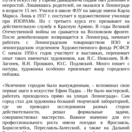
непростой. Лишившись родителей, он оказался в Ленинграде
в возрасте 15 лет. Учился в школе ФЗУ на заводе имени Карла
Маркса. Лишь в 1937 г. поступает в художественное училище
при ИЗОРАМе. Но с третьего курса его призывают на
действительную службу в Красную Армию. В годы Великой
Отечественной войны он сражается на Волховском фронте.
После демобилизации возвращается в Ленинград, начинает
работать с Ленинградским товариществом ИЗО и
ленинградским отделением Художественного фонда РСФСР.
С начала 1950-х годов участвует в выставках, перенимает
опыт таких именитых художников, как Я.С. Николаев, В.Ф.
Загонек, В.Н. Прошкин, Ю.С. Подляский. Много пишет с
натуры, художника особенно привлекает жанр городского
пейзажа.
«Увлечение городом было вынужденным, – вспоминал свои
первые шаги в искусстве Ефим Падва. – Не было мастерской,
работать приходилось прямо на улицах Ленинграда». Сам
город стал для художника большой творческой лабораторией,
где он проводил исследования разных сторон
действительности, решал формальные задачи,
совершенствовал мастерство. Важное значение для его
профессионального роста имели поездки в Ярославль,
Борисоглебск, Переславль-Залесский, а также на Дальний