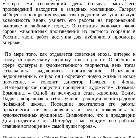
мастера. На сегодняшний день большая часть его
произведений находится в западных коллекциях. Галерея
«Общество поощрения художеств» предоставляет уникальную
возможность вновь увидеть его работы на персональной
выставке в любимом городе. Экспозиция включает около
сорока живописных произведений из частного собрания в
России, часть работ доступна для публичного просмотра
впервые.
«По мере того, как отдаляется советская эпоха, интерес к
этому историческому периоду только растет. Особенно к
сфере культуры и художественного творчества, ведь тогда
создавались выдающиеся произведения. Изначально
недооцененные, сейчас они обретают новую жизнь и новое
прочтение, – говорит директор Галереи и Фонда
«Императорское общество поощрения художеств» Людмила
Ермолина. – Одной из жемчужин стала живопись Ефима
Падвы, вобравшая в себя лучшие традиции ленинградской
пейзажной школы. Последние десятилетия его работы
практически не выставлялись и редко появлялись на
художественных аукционах. Символично, что в преддверии
Дня рождения Санкт-Петербурга мы увидим его работы,
ставшие воплощением самой души города».
Путь к искусству у Ефима Давыдовича Падвы был длинный и