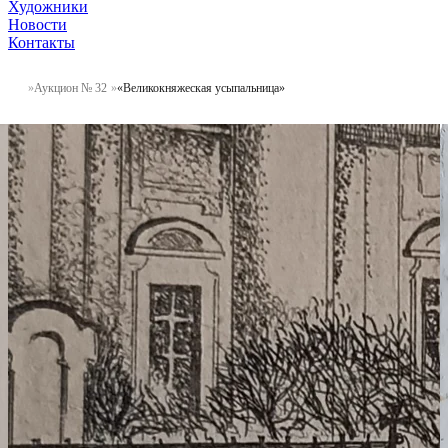
Художники
Новости
Контакты
Аукцион № 32
«Великокняжеская усыпальница»