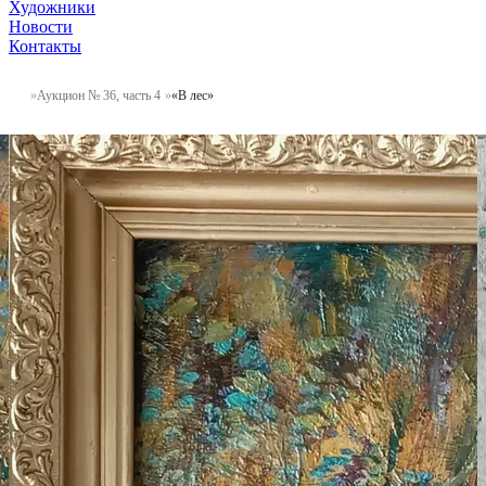
Художники
Новости
Контакты
Аукцион № 36, часть 4
«В лес»