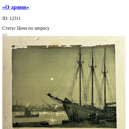
«О дряни»
ID: 12311
Статус
Цена по запросу