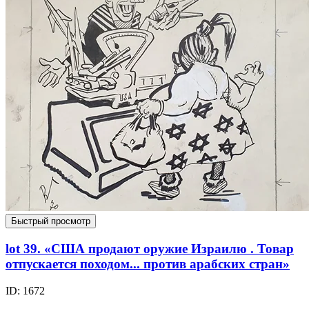
Быстрый просмотр
lot 39. «США продают оружие Израилю . Товар
отпускается походом... против арабских стран»
ID: 1672