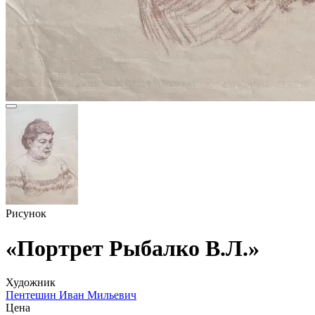
Рисунок
«Портрет Рыбалко В.Л.»
Художник
Пентешин Иван Мильевич
Цена