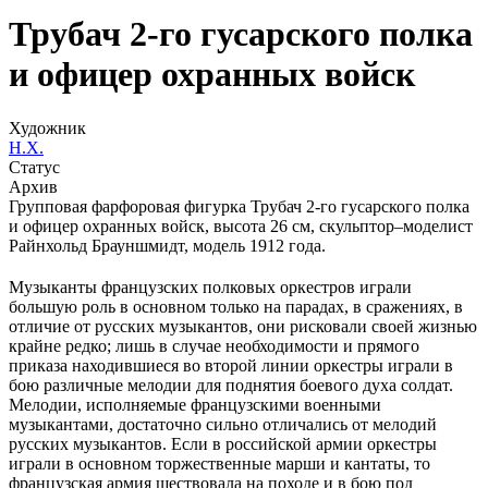
Трубач 2-го гусарского полка
и офицер охранных войск
Художник
Н.Х.
Статус
Архив
Групповая фарфоровая фигурка Трубач 2-го гусарского полка
и офицер охранных войск, высота 26 см, скульптор–моделист
Райнхольд Брауншмидт, модель 1912 года.
Музыканты французских полковых оркестров играли
большую роль в основном только на парадах, в сражениях, в
отличие от русских музыкантов, они рисковали своей жизнью
крайне редко; лишь в случае необходимости и прямого
приказа находившиеся во второй линии оркестры играли в
бою различные мелодии для поднятия боевого духа солдат.
Мелодии, исполняемые французскими военными
музыкантами, достаточно сильно отличались от мелодий
русских музыкантов. Если в российской армии оркестры
играли в основном торжественные марши и кантаты, то
французская армия шествовала на походе и в бою под