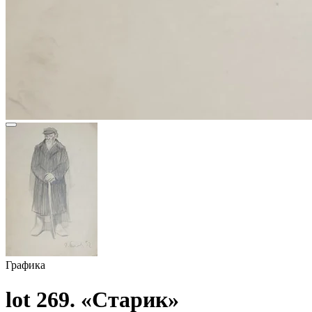
Графика
lot 269. «Старик»