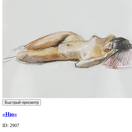
Быстрый просмотр
«Ню»
ID: 2907