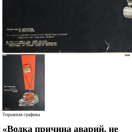
Тиражная графика
«Водка причина аварий, не