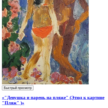
Быстрый просмотр
«"Девушка и парень на пляже" (Этюд к картине
"Пляж" )»