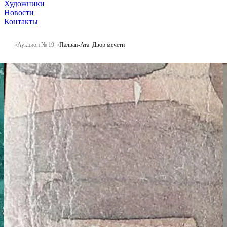
Художники
Новости
Контакты
Аукцион № 19
Палван-Ата. Двор мечети