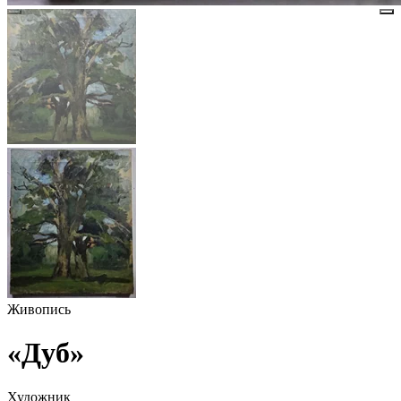
Живопись
«Дуб»
Художник