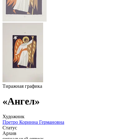
Тиражная графика
«Ангел»
Художник
Претро Коринна Германовна
Статус
Архив
сигнальный оттиск