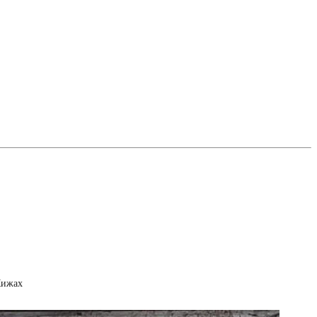
Кижах