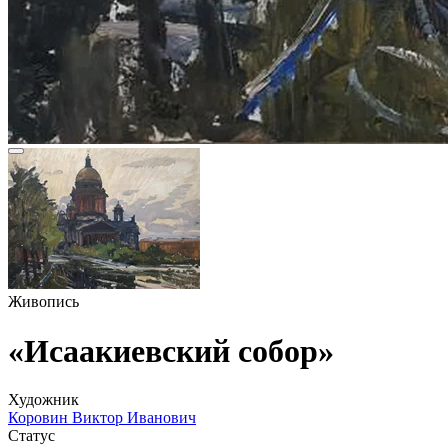
Живопись
«Исаакиевский собор»
Художник
Коровин Виктор Иванович
Статус