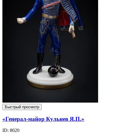
Быстрый просмотр
«Генерал-майор Кульнев Я.П.»
ID: 8020