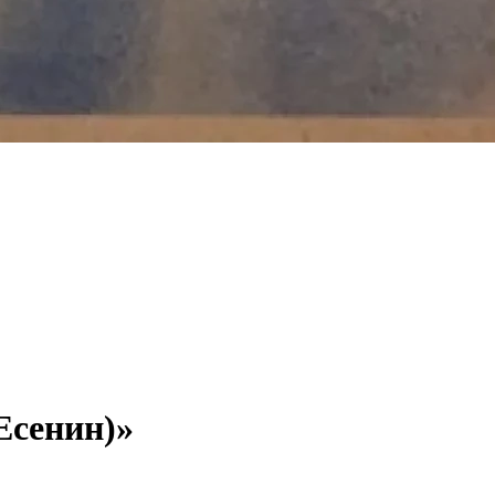
(Есенин)»