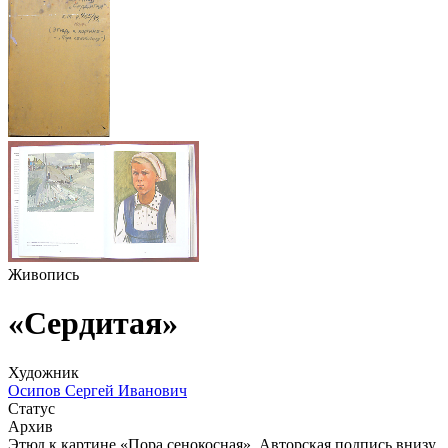
Живопись
«Сердитая»
Художник
Осипов Сергей Иванович
Статус
Архив
Этюд к картине «Пора сенокосная». Авторская подпись внизу