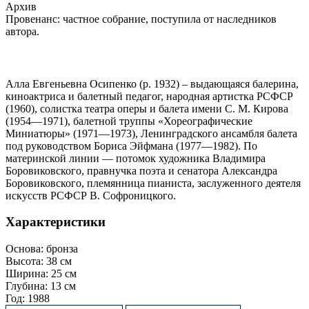
Архив
Провенанс: частное собрание, поступила от наследников
автора.
Алла Евгеньевна Осипенко (р. 1932) – выдающаяся балерина,
киноактриса и балетный педагог, народная артистка РСФСР
(1960), солистка театра оперы и балета имени С. М. Кирова
(1954—1971), балетной труппы «Хореографические
Миниатюры» (1971—1973), Ленинградского ансамбля балета
под руководством Бориса Эйфмана (1977—1982). По
материнской линии — потомок художника Владимира
Боровиковского, правнучка поэта и сенатора Александра
Боровиковского, племянница пианиста, заслуженного деятеля
искусств РСФСР В. Софроницкого.
Характеристики
Основа:
бронза
Высота:
38 см
Ширина:
25 см
Глубина:
13 см
Год:
1988