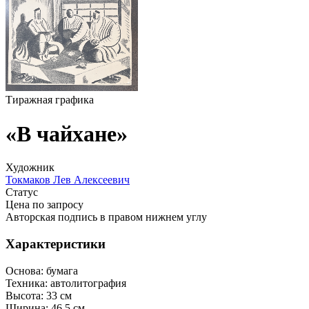
Тиражная графика
«В чайхане»
Художник
Токмаков Лeв Алексеевич
Статус
Цена по запросу
Авторская подпись в правом нижнем углу
Характеристики
Основа:
бумага
Техника:
автолитография
Высота:
33 см
Ширина:
46.5 см