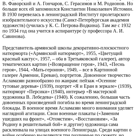
В. Фаворский и А. Гончаров, С. Герасимов и М. Родионов. Но
больше всех ей запомнился Константин Николаевич Истомин.
В 1930 перевелась в ленинградский Институт пролетарского
изобразительного искусства (Санкт-Петербургская академия
художеств) (училась у К. С. Петрова-Водкина). Там же с 1932
по 1934 год она учится в аспирантуре (у профессора А. И.
Савинова).
Представитель армянской школы декоративно-плоскостного
натюрморта («Армянский натюрморт», 1955, «Цветущий
красный кактус», 1957, ‒ оба в Третьяковской галерее), автор
тематических картин («Возвращение героя», 1943, «Песнь
героя», 1944, «Мать-героиня», 1949, ‒ все в Картинной
галерее Армении, Ереван), портретов. Довоенное творчество
Асламазян разнообразно по жанрам: пейзаж «Осенние
тутовые деревья» (1939), портрет «Я и Еран в зеркале» (1939),
натюрморт «Персики» (1940), интерьер «В мастерской
художника В. Лебедева» (1940). К сожалению, большая часть
довоенных произведений погибла во время ленинградской
блокады. В военное время Асламазян много внимания уделяет
наглядной агитации. Свои военные плакаты («Заменим
ушедших на фронт», «Отомстим», «Восстановим», «За
Родину в решительный бой» и другие) художница сама
расклеивала на улицах военного Ленинграда. Среди картин о
войне особенно выделяются три различные по сюжету, но