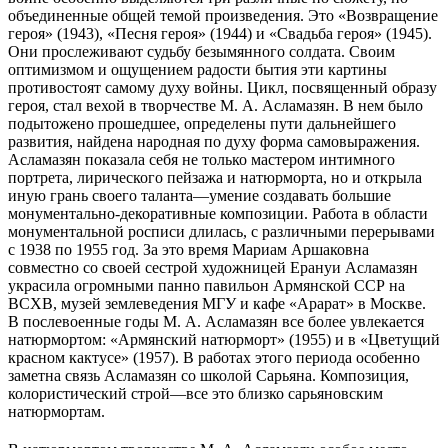
объединенные общей темой произведения. Это «Возвращение
героя» (1943), «Песня героя» (1944) и «Свадьба героя» (1945).
Они прослеживают судьбу безымянного солдата. Своим
оптимизмом и ощущением радости бытия эти картины
противостоят самому духу войны. Цикл, посвященный образу
героя, стал вехой в творчестве М. А. Асламазян. В нем было
подытожено прошедшее, определены пути дальнейшего
развития, найдена народная по духу форма самовыражения.
Асламазян показала себя не только мастером интимного
портрета, лирического пейзажа и натюрморта, но и открыла
иную грань своего таланта—умение создавать большие
монументально-декоративные композиции. Работа в области
монументальной росписи длилась, с различными перерывами
с 1938 по 1955 год. За это время Мариам Аршаковна
совместно со своей сестрой художницей Ерануи Асламазян
украсила огромными панно павильон Армянской ССР на
ВСХВ, музей землеведения МГУ и кафе «Арарат» в Москве.
В послевоенные годы М. А. Асламазян все более увлекается
натюрмортом: «Армянский натюрморт» (1955) и в «Цветущий
красном кактусе» (1957). В работах этого периода особенно
заметна связь Асламазян со школой Сарьяна. Композиция,
колористический строй—все это близко сарьяновским
натюрмортам.