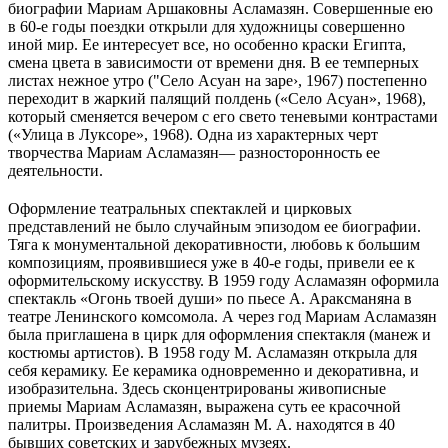
биографии Мариам Аршаковны Асламазян. Совершенные ею
в 60-е годы поездки открыли для художницы совершенно
иной мир. Ее интересует все, но особенно краски Египта,
смена цвета в зависимости от времени дня. В ее темперных
листах нежное утро ("Село Асуан на заре›, 1967) постепенно
переходит в жаркий палящий полдень («Село Асуан», 1968),
который сменяется вечером с его свето теневыми контрастами
(«Улица в Луксоре», 1968). Одна из характерных черт
творчества Мариам Асламазян— разносторонность ее
деятельности.
Оформление театральных спектаклей и цирковых
представлений не было случайным эпизодом ее биографии.
Тяга к монументальной декоративности, любовь к большим
композициям, проявившиеся уже в 40-е годы, привели ее к
оформительскому искусству. В 1959 году Асламазян оформила
спектакль «Огонь твоей души» по пьесе А. Араксманяна в
театре Ленинского комсомола. А через год Мариам Асламазян
была приглашена в цирк для оформления спектакля (манеж и
костюмы артистов). В 1958 году М. Асламазян открыла для
себя керамику. Ее керамика одновременно и декоративна, и
изобразительна. Здесь сконцентрированы живописные
приемы Мариам Асламазян, выражена суть ее красочной
палитры. Произведения Асламазян М. А. находятся в 40
бывших советских и зарубежных музеях.