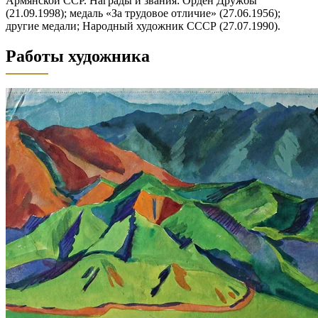
Армянской ССР. Награды и звания: Орден Дружбы
(21.09.1998); медаль «За трудовое отличие» (27.06.1956);
другие медали; Народный художник СССР (27.07.1990).
Работы художника