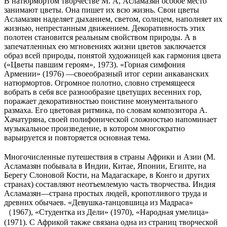
В натюрмортом творчестве М. А, Асламазян особое место
занимают цветы. Она пишет их всю жизнь. Свои цветы
Асламазян наделяет дыханием, светом, солнцем, наполняет их
жизнью, непрестанным движением. Декоративность этих
полотен становится реальным свойством природы. А в
запечатленных ею мгновениях жизни цветов заключается
образ всей природы, понятой художницей как гармония цвета
(«Цветы павшим героям», 1973). «Горная симфония
Армении» (1976) —своеобразный итог серии анкаванских
натюрмортов. Огромное полотно, словно стремящееся
вобрать в себя все разнообразие цветущих весенних гор,
поражает декоративностью поистине монументального
размаха. Его цветовая ритмика, по словам композитора А.
Хачатуряна, своей полифонической сложностью напоминает
музыкальное произведение, в котором многократно
варьируется и повторяется основная тема.
Многочисленные путешествия в страны Африки и Азии (М.
Асламазян побывала в Индии, Китае, Японии, Египте, на
Берегу Слоновой Кости, на Мадагаскаре, в Конго и других
странах) составляют неотъемлемую часть творчества. Индия
Асламазян—страна простых людей, кропотливого труда и
древних обычаев. «Девушка-танцовшица из Мадраса»
（1967), «Студентка из Дели» (1970), «Народная умелица»
(1971). С Африкой также связана одна из страниц творческой