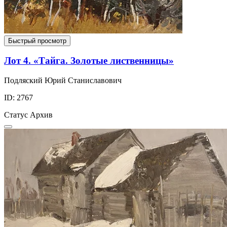
Быстрый просмотр
Лот 4. «Тайга. Золотые лиственницы»
Подляский Юрий Станиславович
ID: 2767
Статус
Архив