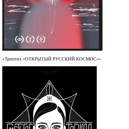
«Триптих «ОТКРЫТЫЙ РУССКИЙ КОСМОС»»