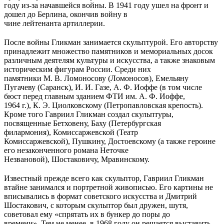
году из-за начавшейся войны. В 1941 году ушел на фронт и
дошел до Берлина, окончив войну в
чине лейтенанта артиллерии.
После войны Гликман занимается скульптурой. Его авторству
принадлежит множество памятников и мемориальных досок
различным деятелям культуры и искусства, а также знаковым
историческим фигурам России. Среди них
памятники М. В. Ломоносову (Ломоносов), Емельяну
Пугачеву (Саранск), И. И. Газе, А. Ф. Иоффе (в том числе
бюст перед главным зданием ФТИ им. А. Ф. Иоффе,
1964 г.), К. Э. Циолковскому (Петропавловская крепость).
Кроме того Гавриил Гликман создал скульптуры,
посвященные Бетховену, Баху (Петербургская
филармония), Комиссаржевской (Театр
Комиссаржевской), Пушкину, Достоевскому (а также героине
его незаконченного романа Неточке
Незвановой), Шостаковичу, Мравинскому.
Известный прежде всего как скульптор, Гавриил Гликман
втайне занимался и портретной живописью. Его картины не
вписывались в формат советского искусства и Дмитрий
Шостакович, с которым скульптор был дружен, шутя,
советовал ему «спрятать их в бункер до поры до
времени». Тем не менее, в 1968 году он решается выставить