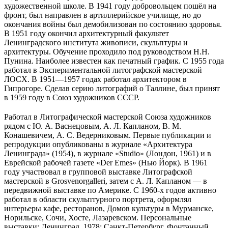
художественной школе. В 1941 году добровольцем пошёл на
фронт, был направлен в артиллерийское училище, но до
окончания войны был демобилизован по состоянию здоровья.
В 1951 году окончил архитектурный факультет
Ленинградского института живописи, скульптуры и
архитектуры. Обучение проходило под руководством Н.Н.
Пунина. Наиболее известен как печатный график. С 1955 года
работал в Экспериментальной литографской мастерской
ЛОСХ. В 1951—1957 годах работал архитектором в
Гипрогоре. Сделав серию литографий о Таллине, был принят
в 1959 году в Союз художников СССР.
Работал в Литографической мастерской Союза художников
рядом с Ю. А. Васнецовым, А. Л. Капланом, В. М.
Конашевичем, А. С. Ведерниковым. Первые публикации и
репродукции опубликованы в журнале «Архитектура
Ленинграда» (1954), в журнале «Studio» (Лондон, 1961) и в
Еврейской рабочей газете «Der Emes» (Нью Йорк). В 1961
году участвовал в групповой выставке Литографской
мастерской в Grosvenorgalleri, затем с А. Л. Капланом — в
передвижной выставке по Америке. С 1960-х годов активно
работал в области скульптурного портрета, оформлял
интерьеры кафе, ресторанов, Домов культуры в Мурманске,
Норильске, Сочи, Хосте, Лазаревском. Персональные
выставки: Ленинград, 1978; Санкт-Петербург, Фонтанный