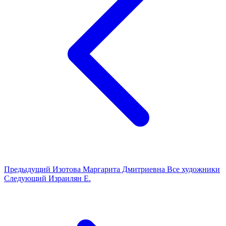
Предыдущий
Изотова Маргарита Дмитриевна
Все художники
Следующий
Израилян Е.