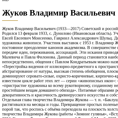
Жуков Владимир Васильевич
Жуков Владимир Васильевич (1933—2017) Советский и россий
Родился 13 февраля 1933, с. Дунилово (Ивановская область).
Евсей Евсеевич Моисеенко, Гавриил Александрович Шульц. Дип
художника живописи. Участник выставок с 1953 г. Владимир Ж
постоянное преодоление канонов академизма. В совершенстве 
передаче идеи, переживания, ассоциаций. Эти искания приводя
Малевича и Павла Филонова. Данный период становится наибо
непосредственно, общения с Павлом Кондратьевым можно назв
«Перестройка видения от иллюзорно-предметного к пространс
абстрагирование от натуры, высокая степень обобщения, плоск
доминируют серовато-сизые, охристо-коричневые, кирпично-к
известном цикле работ этих лет — серии «живописных икон»: «
«пристрастие художника ко всему рукотворному, созданному н
простейшим вещам домашнего обихода». Питаемые образами ро
декоративность и красочность древнерусского искусства и соб
Отдельная глава творчества Владимира Жукова — т. н. «Бакл
растягивался на месяцы и годы. Превращение простых поленье
порой так, что роспись с объёма переходила на плоскость хо
творчества Владимира Жукова (работы «Зимние гулянья», «Встр