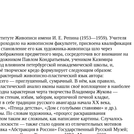
нституте Живописи имени И. Е. Репина (1953—1959). Учителя
проходило на живописном факультете, присвоена квалификация
 становление его как художника-живописца шло через
изображения предметного мира, сосредоточив все внимание на
с художником Павлом Кондратьевым, учеником Казимира
д влиянием петербургской неакадемической школы, и,
ё творческое кредо формулирует следующим образом:
арактерный живописно-пластический язык автора:
 всего — приглушенный, сумрачный. В нём, как правило,
пластический анализ иконы нашли своё воплощение в наиболее
 одна характерная черта творчества Владимира Жукова —
м стенам, избам, заборам, кирпичной печной кладке,
 себе традиции русского авангарда начала XX века,
», «Птица детства», «Дом с голубыми ставнями» и др.).
ры. По словам художника, «процесс раскрашивания
елом таким же сложным, как написание картины. Случалось
плоскости — также стало одним из отличительных мотивов
тавка «Абстракция в России» Государственный Русский Музей;