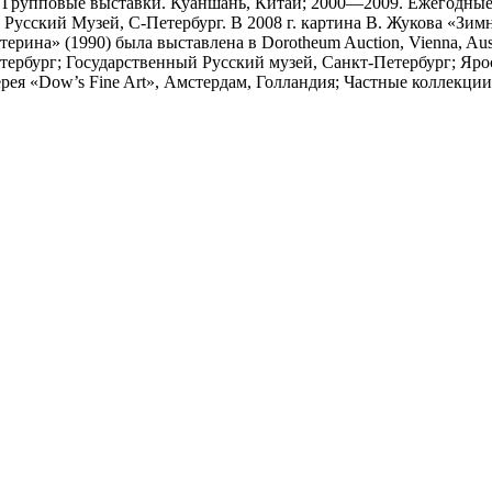
5. Групповые выставки. Куаншань, Китай; 2000—2009. Ежегодны
сский Музей, С-Петербург. В 2008 г. картина В. Жукова «Зимние 
«Катерина» (1990) была выставлена в Dorotheum Auction, Vienna, A
ербург; Государственный Русский музей, Санкт-Петербург; Яр
рея «Dow’s Fine Art», Амстердам, Голландия; Частные коллекци