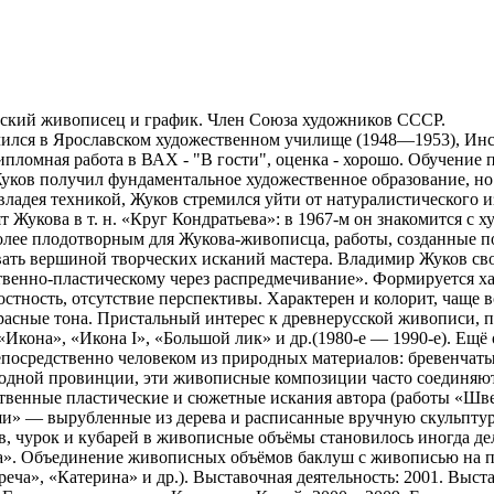
ский живописец и график. Член Союза художников СССР.
 Учился в Ярославском художественном училище (1948—1953), И
ломная работа в ВАХ - "В гости", оценка - хорошо. Обучение 
уков получил фундаментальное художественное образование, но
владея техникой, Жуков стремился уйти от натуралистического 
т Жукова в т. н. «Круг Кондратьева»: в 1967-м он знакомится 
лее плодотворным для Жукова-живописца, работы, созданные по
ать вершиной творческих исканий мастера. Владимир Жуков сво
твенно-пластическому через распредмечивание». Формируется х
остность, отсутствие перспективы. Характерен и колорит, чаще
расные тона. Пристальный интерес к древнерусской живописи, 
Икона», «Икона I», «Большой лик» и др.(1980-е — 1990-е). Ещё
епосредственно человеком из природных материалов: бревенчаты
дной провинции, эти живописные композиции часто соединяют в
ственные пластические и сюжетные искания автора (работы «Швея
уши» — вырубленные из дерева и расписанные вручную скульпту
в, чурок и кубарей в живописные объёмы становилось иногда д
лста». Объединение живописных объёмов баклуш с живописью на 
еча», «Катерина» и др.). Выставочная деятельность: 2001. Выс