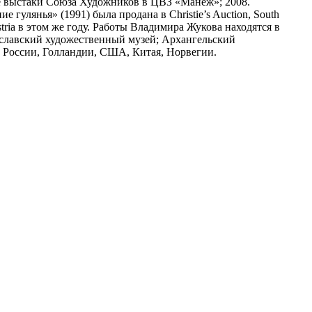
е выстаки Союза Художников в ЦВЗ «Манеж»; 2008.
гулянья» (1991) была продана в Christie’s Auction, South
ustria в этом же году. Работы Владимира Жукова находятся в
ославский художественный музей; Архангельский
и России, Голландии, США, Китая, Норвегии.