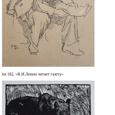
lot 182. «В.И.Ленин читает газету»