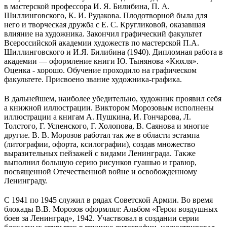
в мастерской профессора И. Я. Билибина, П. А.
Шиллинговского, К. И. Рудакова. Плодотворной была для
него и творческая дружба с Е. С. Кругликовой, оказавшая
влияние на художника. Закончил графический факультет
Всероссийской академии художеств по мастерской П.А.
Шиллинговского и И.Я. Билибина (1940). Дипломная работа в
академии — оформление книги Ю. Тынянова «Кюхля».
Оценка - хорошо. Обучение проходило на графическом
факультете. Присвоено звание художника-графика.
В дальнейшем, наиболее убедительно, художник проявил себя
а книжной иллюстрации. Виктором Морозовым исполнены
иллюстрации а книгам А. Пушкина, И. Гончарова, Л.
Толстого, Г. Успенского, Г. Холопова, В. Саянова и многие
другие. В. В. Морозов работал так же в области эстампа
(литографии, офорта, ксилографии), создав множество
выразительных пейзажей с видами Ленинграда. Также
выполнил большую серию рисунков гуашью и гравюр,
посвященной Отечественной войне и освобожденному
Ленинграду.
С 1941 по 1945 служил в рядах Советской Армии. Во время
блокады В.В. Морозов оформлял: Альбом «Герои воздушных
боев за Ленинград», 1942. Участвовал в создании серии