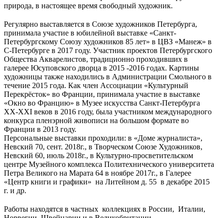
природа, в настоящее время свободный художник.
Регулярно выставляется в Союзе художников Петербурга,
принимала участие в юбилейной выставке «Санкт-
Петербургскому Союзу художников 85 лет» в ЦВЗ «Манеж» в
С-Петербурге в 2017 году. Участник проектов Петербургского
Общества Акварелистов, традиционно проходивших в
галерее Юсуповского дворца в 2015 -2016 годах. Картины
художницы также находились в Администрации Смольного в
течение 2015 года. Как член Ассоциации «Культурный
Перекрёсток» во Франции, принимала участие в выставке
«Окно во Францию» в Музее искусства Санкт-Петербурга
XX-XXI веков в 2016 году, была участником международного
конкурса пленэрной живописи на большом формате во
Франции в 2013 году.
Персональные выставки проходили: в «Доме журналиста»,
Невский 70, сент. 2018г., в Творческом Союзе Художников,
Невский 60, июль 2018г., в Культурно-просветительском
центре Музейного комплекса Политехнического университета
Петра Великого на Марата 64 в ноябре 2017г., в Галерее
«Центр книги и графики» на Литейном д. 55 в декабре 2015
г. и др.
Работы находятся в частных коллекциях в России, Италии,
Норвегии, Швейцарии и в Великобритании.