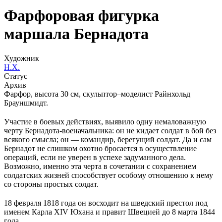
Фарфоровая фигурка
маршала Бернадота
Художник
Н.Х.
Статус
Архив
Фарфор, высота 30 см, скульптор–моделист Райнхольд
Брауншмидт.
Участие в боевых действиях, выявило одну немаловажную
черту Бернадота-военачальника: он не кидает солдат в бой без
всякого смысла; он — командир, берегущий солдат. Да и сам
Бернадот не слишком охотно бросается в осуществление
операций, если не уверен в успехе задуманного дела.
Возможно, именно эта черта в сочетании с сохранением
солдатских жизней способствует особому отношению к нему
со стороны простых солдат.
18 февраля 1818 года он восходит на шведский престол под
именем Карла XIV Юхана и правит Швецией до 8 марта 1844
года.