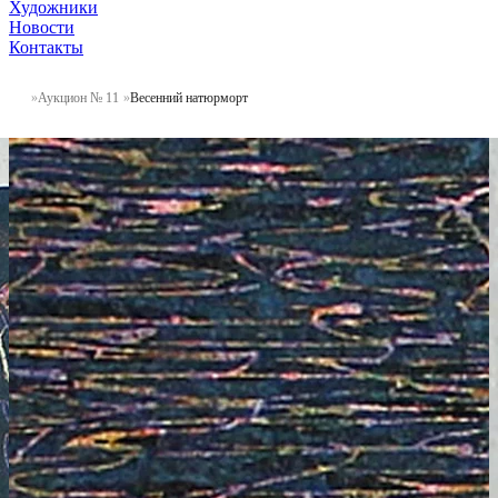
Художники
Новости
Контакты
Аукцион № 11
Весенний натюрморт