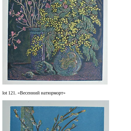
lot 121. «Весенний натюрморт»