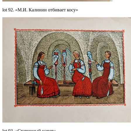
lot 92. «М.И. Калинин отбивает косу»
lot 93. «Старинный напев»