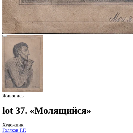
Живопись
lot 37. «Молящийся»
Художник
Голяков Г.Г.