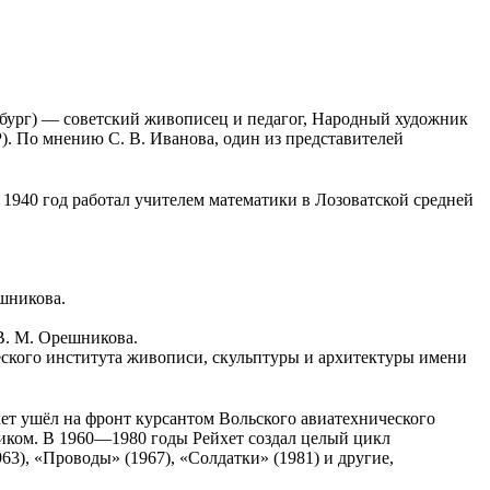
рбург) — советский живописец и педагог, Народный художник
. По мнению С. В. Иванова, один из представителей
о 1940 год работал учителем математики в Лозоватской средней
ешникова.
 В. М. Орешникова.
еского института живописи, скульптуры и архитектуры имени
йхет ушёл на фронт курсантом Вольского авиатехнического
ником. В 1960—1980 годы Рейхет создал целый цикл
3), «Проводы» (1967), «Солдатки» (1981) и другие,