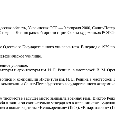
десская область, Украинская ССР — 9 февраля 2000, Санкт-Пете
92 года — Ленинградской организации Союза художников РСФСР)
ете Одесского Государственного университета. В период с 1939 п
иатехническое училище.
венное училище.
ьптуры и архитектуры им. И. Е. Репина, в мастерской В. М. Ор
ивописи и композиции Института им. И. Е. Репина в мастерской
и композиции Санкт-Петербургского государственного академич
нем творчестве ведущее место занимала военная тема. Виктор Ре
обилизации он окончательно утвердился в желании стать худож
его вошли картины «Непокоренная» (1958), «К партизанам» (196