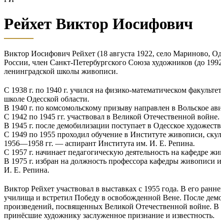
Рейхет Виктор Иосифович
Виктор Иосифович Рейхет (18 августа 1922, село Мариново, О
России, член Санкт-Петербургского Союза художников (до 19
ленинградской школы живописи.
С 1938 г. по 1940 г. учился на физико-математическом факульт
школе Одесской области.
В 1940 г. по комсомольскому призыву направлен в Вольское ав
С 1942 по 1945 гг. участвовал в Великой Отечественной войне.
В 1945 г. после демобилизации поступает в Одесское художест
С 1949 по 1955 проходил обучение в Институте живописи, скул
1956—1958 гг. — аспирант Института им. И. Е. Репина.
С 1957 г. начинает педагогическую деятельность на кафедре ж
В 1975 г. избран на должность профессора кафедры живописи 
И. Е. Репина.
Виктор Рейхет участвовал в выставках с 1955 года. В его ран
училища и встретил Победу в освобожденной Вене. После дем
произведений, посвященных Великой Отечественной войне. В н
принёсшие художнику заслуженное признание и известность.