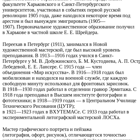
факультете Харьковского и Санкт-Петербургского
университетов, участвовал в событиях первой русской
революции 1905 года, даже находился некоторое время под
арестом и был вынужден эмигрировать (1905—
1907). Первоначальное художественное образование получил
в Харькове в частной школе Е. Е. Шрейдера.
Переехав в Петербург (1911), занимался в Новой
художественной мастерской, где был высокий уровень
преподавания. В 1913—1916 годах учился в Санкт-
Петербурге у М. В. Добужинского, Б. М. Кустодиева, А. П. Ост
Лебедевой, Е. Е. Лансере. С 1915 года — член
объединения «Мир искусства». В 1916—1918 годах был
мобилизован и находился на военной службе, где каждую
свободную минуту использовал для фронтовых зарисовок.
В 1918—1930 годах работал в отделении гравюр Эрмитажа. С
1918 года преподавал в Высшем институте фотографии и
фототехники; в 1918—1919 годах — в Центральном Училище
Технического Рисования (ЦУТР);
в 1921—1923 годах в ВХУТЕМАСе. С 1933 года работал в
экспериментальной литографской мастерской ЛОСХа.
Мастер графического портрета и пейзажа
(литография, офорт, рисунок), отличающегося точностью